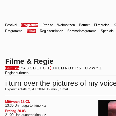
Festival
Programm
Presse
Webnotizen
Partner
Filmpreise
K
Programme
Filme
RegisseurInnen
Sammelprogramme
Specials
Filme & Regie
Filmliste
:
*
A
B
C
D
E
F
G
H
I
J
K
L
M
N
O
P
R
S
T
U
V
W
Y
Z
RegisseurInnen
i turn over the pictures of my voi
Experimentalfilm, AT 2009, 12 min., OmeU
Mittwoch 18.03.
13:30 Uhr, augartenkino kiz
Freitag 20.03.
21:00 Uhr, augartenkino kiz