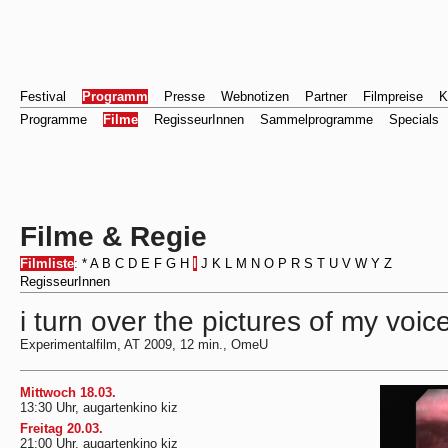
Festival
Programm
Presse
Webnotizen
Partner
Filmpreise
K
Programme
Filme
RegisseurInnen
Sammelprogramme
Specials
Filme & Regie
Filmliste
:
*
A
B
C
D
E
F
G
H
I
J
K
L
M
N
O
P
R
S
T
U
V
W
Y
Z
RegisseurInnen
i turn over the pictures of my voi
Experimentalfilm, AT 2009, 12 min., OmeU
Mittwoch 18.03.
13:30 Uhr, augartenkino kiz
Freitag 20.03.
21:00 Uhr, augartenkino kiz