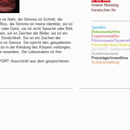
In die Welt
Innerer Monolog
Inzwischen Ihr
 ist Naht, die Stimme ist Schnitt, die
Riss, die Stimme ist meine Identität, sie ist
Spielfilm
 oder Geist, sie ist nicht Sprache oder Bild,
Dokumentarfilm
hen, sie ist Zeichen der Bilder, sie ist ein
Experimentalfilm
Sinnlichkeit. Sie ist ein Zeichen der
Filmmuseum/Synema/F
e ist Grenze. Sie spricht den ‚gespaltenen
Personale Mara Mattu
e ist in der Kleidung des Körpers verborgen,
ZU GAST: Stefan Kro
er woanders. Der Lebensatem ist ihre
Screensessions
Preisträger/innenfilme
ORT: Ausschnitt aus dem gesprochenen
Schulvorstellung