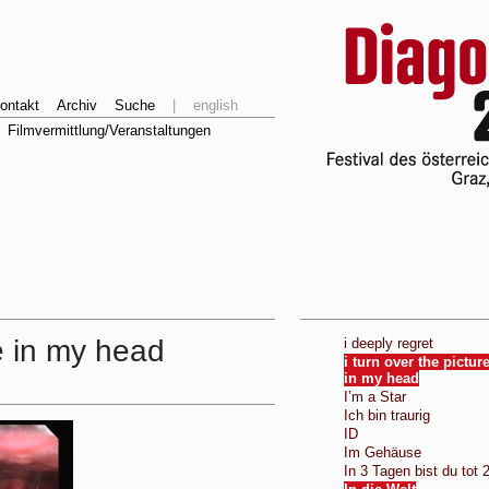
ontakt
Archiv
Suche
|
english
Filmvermittlung/Veranstaltungen
ce in my head
i deeply regret
i turn over the pictur
in my head
I’m a Star
Ich bin traurig
ID
Im Gehäuse
In 3 Tagen bist du tot 