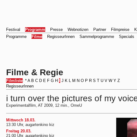
Festival
Programm
Presse
Webnotizen
Partner
Filmpreise
K
Programme
Filme
RegisseurInnen
Sammelprogramme
Specials
Filme & Regie
Filmliste
:
*
A
B
C
D
E
F
G
H
I
J
K
L
M
N
O
P
R
S
T
U
V
W
Y
Z
RegisseurInnen
i turn over the pictures of my voi
Experimentalfilm, AT 2009, 12 min., OmeU
Mittwoch 18.03.
13:30 Uhr, augartenkino kiz
Freitag 20.03.
21:00 Uhr, augartenkino kiz