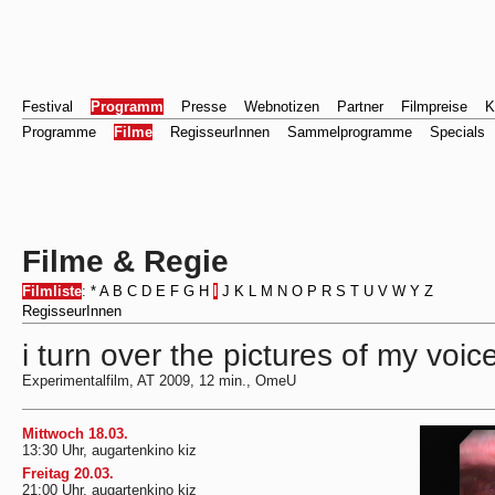
Festival
Programm
Presse
Webnotizen
Partner
Filmpreise
K
Programme
Filme
RegisseurInnen
Sammelprogramme
Specials
Filme & Regie
Filmliste
:
*
A
B
C
D
E
F
G
H
I
J
K
L
M
N
O
P
R
S
T
U
V
W
Y
Z
RegisseurInnen
i turn over the pictures of my voi
Experimentalfilm, AT 2009, 12 min., OmeU
Mittwoch 18.03.
13:30 Uhr, augartenkino kiz
Freitag 20.03.
21:00 Uhr, augartenkino kiz