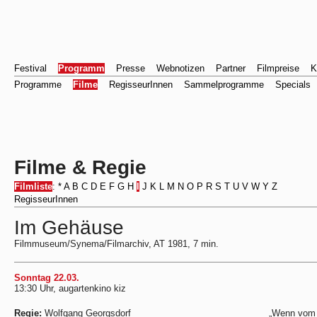
Festival
Programm
Presse
Webnotizen
Partner
Filmpreise
K
Programme
Filme
RegisseurInnen
Sammelprogramme
Specials
Filme & Regie
Filmliste
:
*
A
B
C
D
E
F
G
H
I
J
K
L
M
N
O
P
R
S
T
U
V
W
Y
Z
RegisseurInnen
Im Gehäuse
Filmmuseum/Synema/Filmarchiv, AT 1981, 7 min.
Sonntag 22.03.
13:30 Uhr, augartenkino kiz
Regie:
Wolfgang Georgsdorf
„Wenn vom 