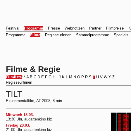
Festival
Programm
Presse
Webnotizen
Partner
Filmpreise
K
Programme
Filme
RegisseurInnen
Sammelprogramme
Specials
Filme & Regie
Filmliste
:
*
A
B
C
D
E
F
G
H
I
J
K
L
M
N
O
P
R
S
T
U
V
W
Y
Z
RegisseurInnen
TILT
Experimentalfilm, AT 2008, 8 min.
Mittwoch 18.03.
13:30 Uhr, augartenkino kiz
Freitag 20.03.
21:00 Uhr, augartenkino kiz