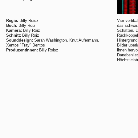
Regie:
Billy Roisz
Vier vertik
Buch:
Billy Roiz
das schwarze
Kamera:
Billy Roiz
Schatten. D
Schnitt:
Billy Roiz
Rückkoppel
Sounddesign:
Sarah Washington, Knut Aufermann,
Hintergrund
Xentos "Fray" Bentos
Bilder über
ProduzentInnen:
Billy Roisz
ihnen herv
Danebenlie
Höchstleist