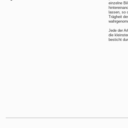
einzelne Bi
hintereinan
lassen, so 
Trägheit de
wahrgenomme
Jede der Ar
die kleinst
besticht du