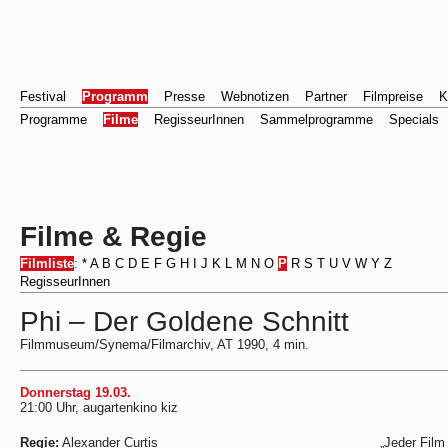
Festival
Programm
Presse
Webnotizen
Partner
Filmpreise
K
Programme
Filme
RegisseurInnen
Sammelprogramme
Specials
Filme & Regie
Filmliste
:
*
A
B
C
D
E
F
G
H
I
J
K
L
M
N
O
P
R
S
T
U
V
W
Y
Z
RegisseurInnen
Phi – Der Goldene Schnitt
Filmmuseum/Synema/Filmarchiv, AT 1990, 4 min.
Donnerstag 19.03.
21:00 Uhr, augartenkino kiz
Regie:
Alexander Curtis
„Jeder Film 