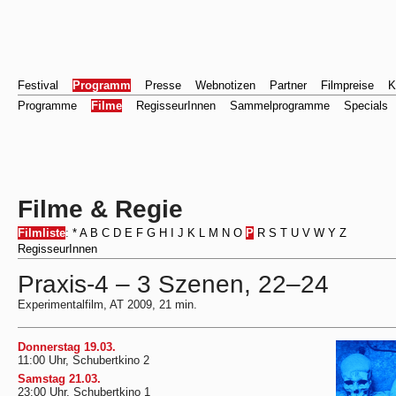
Festival
Programm
Presse
Webnotizen
Partner
Filmpreise
K
Programme
Filme
RegisseurInnen
Sammelprogramme
Specials
Filme & Regie
Filmliste
:
*
A
B
C
D
E
F
G
H
I
J
K
L
M
N
O
P
R
S
T
U
V
W
Y
Z
RegisseurInnen
Praxis-4 – 3 Szenen, 22–24
Experimentalfilm, AT 2009, 21 min.
Donnerstag 19.03.
11:00 Uhr, Schubertkino 2
Samstag 21.03.
23:00 Uhr, Schubertkino 1