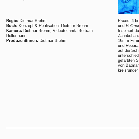
Regie:
Dietmar Brehm
Praxis–4 be
Buch:
Konzept & Realisation: Dietmar Brehm
und
Vollmo
Kamera:
Dietmar Brehm, Videotechnik: Bertram
Inspiriert 
Hellermann
Zahnbehand
ProduzentInnen:
Dietmar Brehm
16mm Filmma
und Repara
auf die Sch
unterschied
gefärbten 
von Batman
kreisrunder 