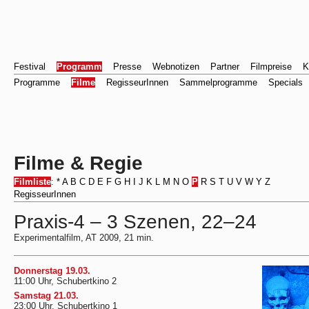
Festival
Programm
Presse
Webnotizen
Partner
Filmpreise
K
Programme
Filme
RegisseurInnen
Sammelprogramme
Specials
Filme & Regie
Filmliste
:
*
A
B
C
D
E
F
G
H
I
J
K
L
M
N
O
P
R
S
T
U
V
W
Y
Z
RegisseurInnen
Praxis-4 – 3 Szenen, 22–24
Experimentalfilm, AT 2009, 21 min.
Donnerstag 19.03.
11:00 Uhr, Schubertkino 2
Samstag 21.03.
23:00 Uhr, Schubertkino 1