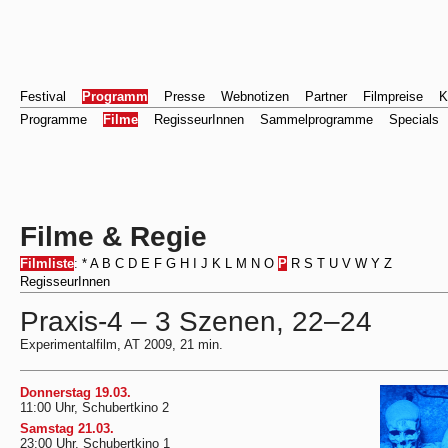
Festival
Programm
Presse
Webnotizen
Partner
Filmpreise
K
Programme
Filme
RegisseurInnen
Sammelprogramme
Specials
Filme & Regie
Filmliste
:
*
A
B
C
D
E
F
G
H
I
J
K
L
M
N
O
P
R
S
T
U
V
W
Y
Z
RegisseurInnen
Praxis-4 – 3 Szenen, 22–24
Experimentalfilm, AT 2009, 21 min.
Donnerstag 19.03.
11:00 Uhr, Schubertkino 2
Samstag 21.03.
23:00 Uhr, Schubertkino 1