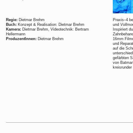
Regie:
Dietmar Brehm
Praxis–4 be
Buch:
Konzept & Realisation: Dietmar Brehm
und
Vollmo
Kamera:
Dietmar Brehm, Videotechnik: Bertram
Inspiriert 
Hellermann
Zahnbehand
ProduzentInnen:
Dietmar Brehm
16mm Filmma
und Repara
auf die Sch
unterschied
gefärbten 
von Batman
kreisrunder 