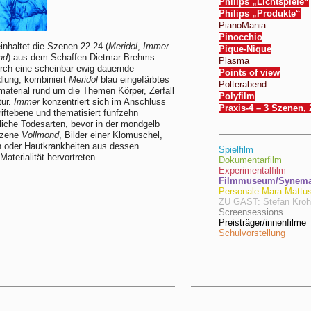
Philips „Lichtspiele“
Philips „Produkte“
PianoMania
Pinocchio
inhaltet die Szenen 22-24 (
Meridol
,
Immer
Pique-Nique
nd
) aus dem Schaffen Dietmar Brehms.
Plasma
durch eine scheinbar ewig dauernde
Points of view
lung, kombiniert
Meridol
blau eingefärbtes
Polterabend
terial rund um die Themen Körper, Zerfall
Polyfilm
tur.
Immer
konzentriert sich im Anschluss
Praxis-4 – 3 Szenen,
riftebene und thematisiert fünfzehn
liche Todesarten, bevor in der mondgelb
Szene
Vollmond
, Bilder einer Klomuschel,
 oder Hautkrankheiten aus dessen
Spielfilm
Materialität hervortreten.
Dokumentarfilm
Experimentalfilm
Filmmuseum/Synema/
Personale Mara Mattu
ZU GAST: Stefan Kro
Screensessions
Preisträger/innenfilme
Schulvorstellung