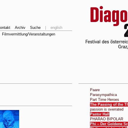
ontakt
Archiv
Suche
|
english
Filmvermittlung/Veranstaltungen
Paare
Parasympathica
Part Time Heroes
The Passing of the T
passion is overrated
Pastor Hall
PHARAO BIPOLAR
Phi – Der Goldene Sc