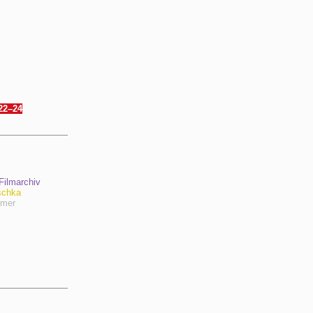
 22–24
ilmarchiv
schka
hmer