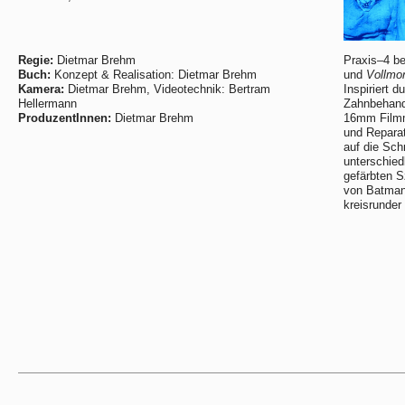
Regie:
Dietmar Brehm
Praxis–4 be
Buch:
Konzept & Realisation: Dietmar Brehm
und
Vollmo
Kamera:
Dietmar Brehm, Videotechnik: Bertram
Inspiriert 
Hellermann
Zahnbehand
ProduzentInnen:
Dietmar Brehm
16mm Filmma
und Repara
auf die Sch
unterschied
gefärbten 
von Batman
kreisrunder 