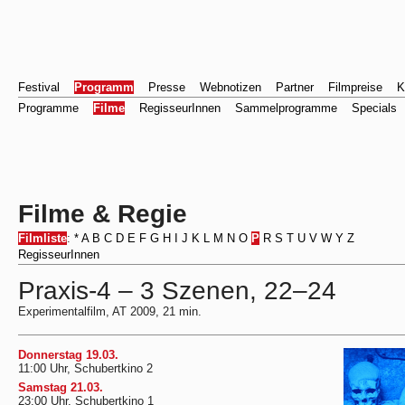
Festival
Programm
Presse
Webnotizen
Partner
Filmpreise
K
Programme
Filme
RegisseurInnen
Sammelprogramme
Specials
Filme & Regie
Filmliste
:
*
A
B
C
D
E
F
G
H
I
J
K
L
M
N
O
P
R
S
T
U
V
W
Y
Z
RegisseurInnen
Praxis-4 – 3 Szenen, 22–24
Experimentalfilm, AT 2009, 21 min.
Donnerstag 19.03.
11:00 Uhr, Schubertkino 2
Samstag 21.03.
23:00 Uhr, Schubertkino 1