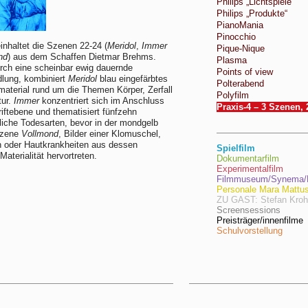
Philips „Lichtspiele“
Philips „Produkte“
PianoMania
Pinocchio
inhaltet die Szenen 22-24 (
Meridol
,
Immer
Pique-Nique
nd
) aus dem Schaffen Dietmar Brehms.
Plasma
durch eine scheinbar ewig dauernde
Points of view
lung, kombiniert
Meridol
blau eingefärbtes
Polterabend
terial rund um die Themen Körper, Zerfall
Polyfilm
tur.
Immer
konzentriert sich im Anschluss
Praxis-4 – 3 Szenen,
riftebene und thematisiert fünfzehn
liche Todesarten, bevor in der mondgelb
Szene
Vollmond
, Bilder einer Klomuschel,
 oder Hautkrankheiten aus dessen
Spielfilm
Materialität hervortreten.
Dokumentarfilm
Experimentalfilm
Filmmuseum/Synema/F
Personale Mara Mattu
ZU GAST: Stefan Kro
Screensessions
Preisträger/innenfilme
Schulvorstellung