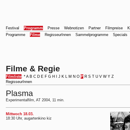
Festival
Programm
Presse
Webnotizen
Partner
Filmpreise
K
Programme
Filme
RegisseurInnen
Sammelprogramme
Specials
Filme & Regie
Filmliste
:
*
A
B
C
D
E
F
G
H
I
J
K
L
M
N
O
P
R
S
T
U
V
W
Y
Z
RegisseurInnen
Plasma
Experimentalfilm, AT 2004, 11 min.
Mittwoch 18.03.
18:30 Uhr, augartenkino kiz