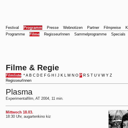
Festival
Programm
Presse
Webnotizen
Partner
Filmpreise
K
Programme
Filme
RegisseurInnen
Sammelprogramme
Specials
Filme & Regie
Filmliste
:
*
A
B
C
D
E
F
G
H
I
J
K
L
M
N
O
P
R
S
T
U
V
W
Y
Z
RegisseurInnen
Plasma
Experimentalfilm, AT 2004, 11 min.
Mittwoch 18.03.
18:30 Uhr, augartenkino kiz