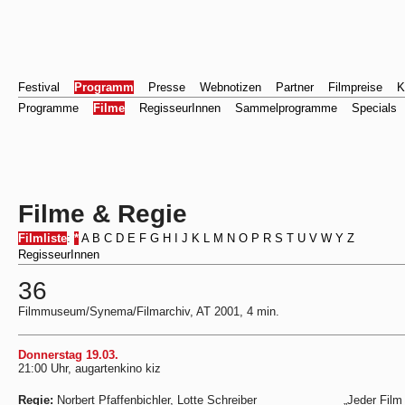
Festival
Programm
Presse
Webnotizen
Partner
Filmpreise
K
Programme
Filme
RegisseurInnen
Sammelprogramme
Specials
Filme & Regie
Filmliste
:
*
A
B
C
D
E
F
G
H
I
J
K
L
M
N
O
P
R
S
T
U
V
W
Y
Z
RegisseurInnen
36
Filmmuseum/Synema/Filmarchiv, AT 2001, 4 min.
Donnerstag 19.03.
21:00 Uhr, augartenkino kiz
Regie:
Norbert Pfaffenbichler, Lotte Schreiber
„Jeder Film 