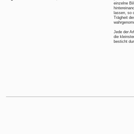
einzelne Bi
hintereinan
lassen, so 
Trägheit de
wahrgenomme
Jede der Ar
die kleinst
besticht du