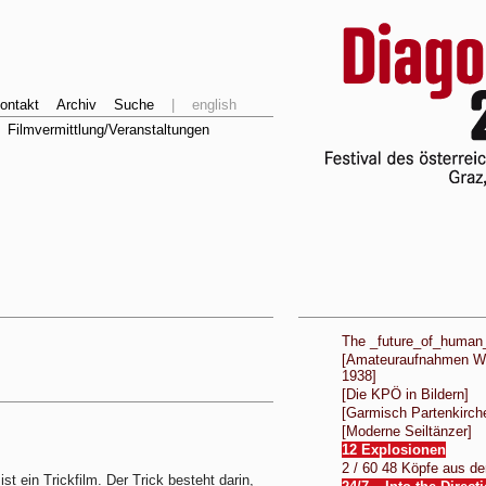
ontakt
Archiv
Suche
|
english
Filmvermittlung/Veranstaltungen
The _future_of_human
[Amateuraufnahmen Wi
1938]
[Die KPÖ in Bildern]
[Garmisch Partenkirch
[Moderne Seiltänzer]
12 Explosionen
2 / 60 48 Köpfe aus d
ist ein Trickfilm. Der Trick besteht darin,