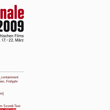
_containment
en, Frühjahr
en]
em Szondi-Test