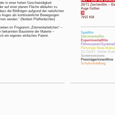
24/7 – Into the Direct
lder in einer hohen Geschwindigkeit
26/71 Zeichenfilm – B
der auf einer planen Fläche ablaufen zu
Auge Gottes
dass die Bildfolgen aufgrund der natürlichen
36
s Auges als kontinuierliche Bewegungen
7915 KM
n werden.“ (Norbert Pfaffenbichler)
beiten im Programm „Elementarteilchen“ –
en bekannten Bausteine der Materie –
Spielfilm
rch ein eigenes einfaches Patent.
Dokumentarfilm
Experimentalfilm
Filmmuseum/Synema/F
Personale Mara Mattu
ZU GAST: Stefan Kro
Screensessions
Preisträger/innenfilme
Schulvorstellung