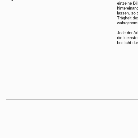
einzelne Bi
hintereinan
lassen, so 
Trägheit de
wahrgenomme
Jede der Ar
die kleinst
besticht du