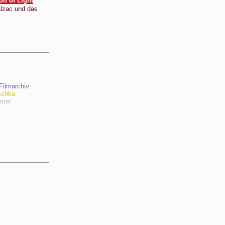
ion of Light
alzac und das
ilmarchiv
schka
hmer