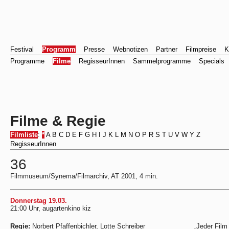
Festival
Programm
Presse
Webnotizen
Partner
Filmpreise
K
Programme
Filme
RegisseurInnen
Sammelprogramme
Specials
Filme & Regie
Filmliste
:
*
A
B
C
D
E
F
G
H
I
J
K
L
M
N
O
P
R
S
T
U
V
W
Y
Z
RegisseurInnen
36
Filmmuseum/Synema/Filmarchiv, AT 2001, 4 min.
Donnerstag 19.03.
21:00 Uhr, augartenkino kiz
Regie:
Norbert Pfaffenbichler, Lotte Schreiber
„Jeder Film 