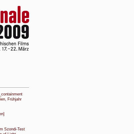
_containment
en, Frühjahr
en]
em Szondi-Test