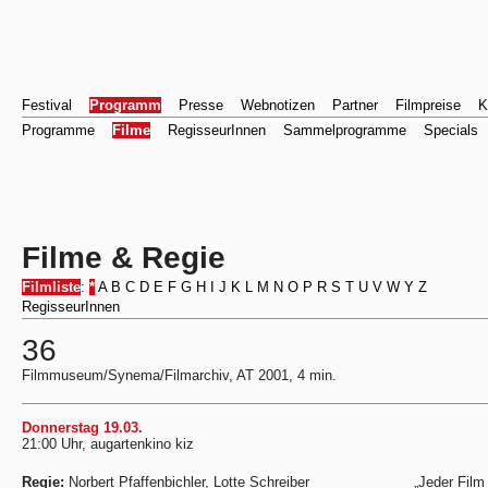
Festival
Programm
Presse
Webnotizen
Partner
Filmpreise
K
Programme
Filme
RegisseurInnen
Sammelprogramme
Specials
Filme & Regie
Filmliste
:
*
A
B
C
D
E
F
G
H
I
J
K
L
M
N
O
P
R
S
T
U
V
W
Y
Z
RegisseurInnen
36
Filmmuseum/Synema/Filmarchiv, AT 2001, 4 min.
Donnerstag 19.03.
21:00 Uhr, augartenkino kiz
Regie:
Norbert Pfaffenbichler, Lotte Schreiber
„Jeder Film 