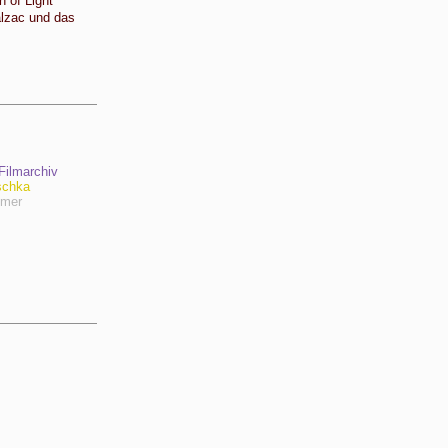
n of Light
alzac und das
ilmarchiv
schka
hmer