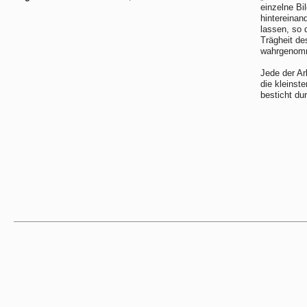
einzelne Bi
hintereinan
lassen, so 
Trägheit de
wahrgenomme
Jede der Ar
die kleinst
besticht du