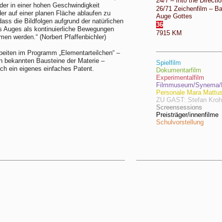
24/7 – Into the Directio
lder in einer hohen Geschwindigkeit
26/71 Zeichenfilm – B
der auf einer planen Fläche ablaufen zu
Auge Gottes
dass die Bildfolgen aufgrund der natürlichen
36
s Auges als kontinuierliche Bewegungen
7915 KM
n werden.“ (Norbert Pfaffenbichler)
beiten im Programm „Elementarteilchen“ –
en bekannten Bausteine der Materie –
Spielfilm
rch ein eigenes einfaches Patent.
Dokumentarfilm
Experimentalfilm
Filmmuseum/Synema/F
Personale Mara Mattu
ZU GAST: Stefan Kro
Screensessions
Preisträger/innenfilme
Schulvorstellung