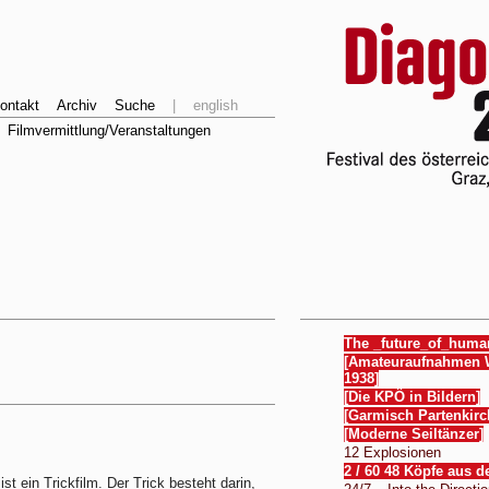
ontakt
Archiv
Suche
|
english
Filmvermittlung/Veranstaltungen
The _future_of_huma
[Amateuraufnahmen W
1938]
[Die KPÖ in Bildern]
[Garmisch Partenkirc
[Moderne Seiltänzer]
12 Explosionen
2 / 60 48 Köpfe aus 
ist ein Trickfilm. Der Trick besteht darin,