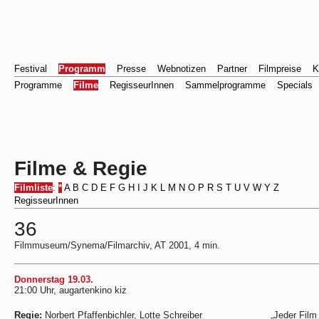
Festival
Programm
Presse
Webnotizen
Partner
Filmpreise
K
Programme
Filme
RegisseurInnen
Sammelprogramme
Specials
Filme & Regie
Filmliste
:
*
A
B
C
D
E
F
G
H
I
J
K
L
M
N
O
P
R
S
T
U
V
W
Y
Z
RegisseurInnen
36
Filmmuseum/Synema/Filmarchiv, AT 2001, 4 min.
Donnerstag 19.03.
21:00 Uhr, augartenkino kiz
Regie:
Norbert Pfaffenbichler, Lotte Schreiber
„Jeder Film 