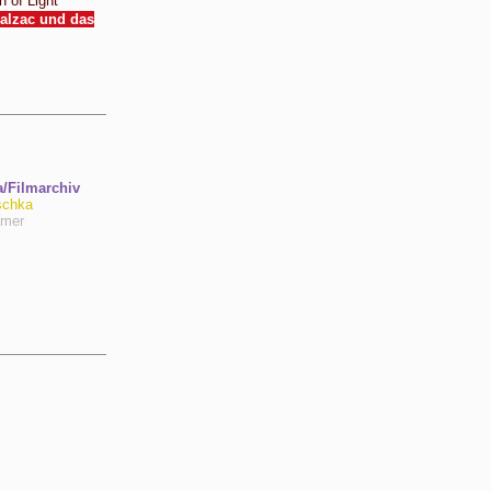
n of Light
Balzac und das
Filmarchiv
schka
hmer