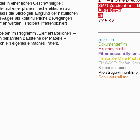
24/7 – Into the Directio
lder in einer hohen Geschwindigkeit
26/71 Zeichenfilm – 
der auf einer planen Fläche ablaufen zu
Auge Gottes
dass die Bildfolgen aufgrund der natürlichen
36
s Auges als kontinuierliche Bewegungen
7915 KM
n werden.“ (Norbert Pfaffenbichler)
beiten im Programm „Elementarteilchen“ –
en bekannten Bausteine der Materie –
Spielfilm
rch ein eigenes einfaches Patent.
Dokumentarfilm
Experimentalfilm
Filmmuseum/Synema/
Personale Mara Mattu
ZU GAST: Stefan Kro
Screensessions
Preisträger/innenfilme
Schulvorstellung