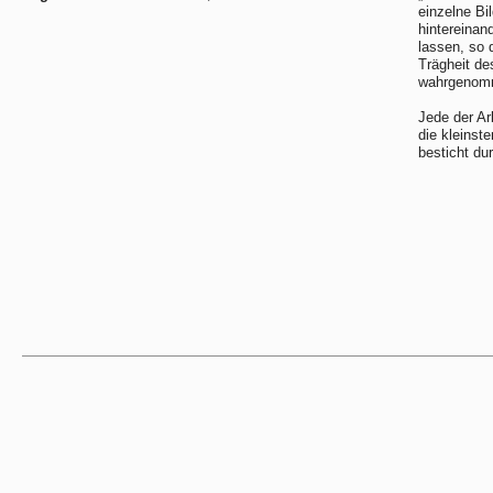
einzelne Bi
hintereinan
lassen, so 
Trägheit de
wahrgenomme
Jede der Ar
die kleinst
besticht du