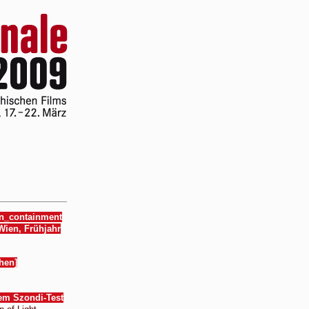
n_containment
ien, Frühjahr
hen]
dem Szondi-Test