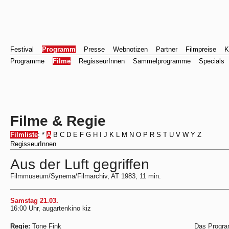
Festival
Programm
Presse
Webnotizen
Partner
Filmpreise
K
Programme
Filme
RegisseurInnen
Sammelprogramme
Specials
Filme & Regie
Filmliste
:
*
A
B
C
D
E
F
G
H
I
J
K
L
M
N
O
P
R
S
T
U
V
W
Y
Z
RegisseurInnen
Aus der Luft gegriffen
Filmmuseum/Synema/Filmarchiv, AT 1983, 11 min.
Samstag 21.03.
16:00 Uhr, augartenkino kiz
Regie:
Tone Fink
Das Progra