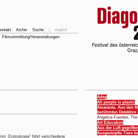
ontakt
Archiv
Suche
|
english
Filmvermittlung/Veranstaltungen
Adeg
All people is plastic
Amaranta. Aus den M
berühmten Detektivs 
Angelica Fuentes, The
Art Education
Aus der Luft gegriffe
Ausgestopfte Tiere b
mm „Erotoskopie“ führt verschiedene