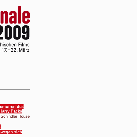
emoiren des
Harry Packs
 Schindler House
n
ewegen sich