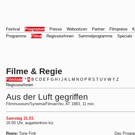
Festival
Programm
Presse
Webnotizen
Partner
Filmpreise
K
Programme
Filme
RegisseurInnen
Sammelprogramme
Specials
Filme & Regie
Filmliste
:
*
A
B
C
D
E
F
G
H
I
J
K
L
M
N
O
P
R
S
T
U
V
W
Y
Z
RegisseurInnen
Aus der Luft gegriffen
Filmmuseum/Synema/Filmarchiv, AT 1983, 11 min.
Samstag 21.03.
16:00 Uhr, augartenkino kiz
Regie:
Tone Fink
Das Progra