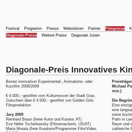
Festival
Programm
Presse
Webnotizen
Partner
Filmpreise
K
Diagonale-Preise
Weitere Preise
Diagonale Jurien
Diagonale-Preis Innovatives Ki
Bester innovativer Experimental-, Animations- oder
Preisträger
Kurzfilm 2008/2009
Michael P
min.)
€ 6.000,– gestiftet vom Kulturressort der Stadt Graz,
Gutschein über € 4.500,– gestiftet von Golden Girls
Die Begrün
Filmproduktion
Eine einzig
eine langsa
Jury 2009
seine buchs
Reinhard Braun (freier Autor und Kurator, AT)
Palm in Law
Eve Heller Tscherkassky (Filmemacherin, US/AT)
Raum und ei
Maria Morata (freie Kuratorin/Programmer Film/Video,
zahlreiche 