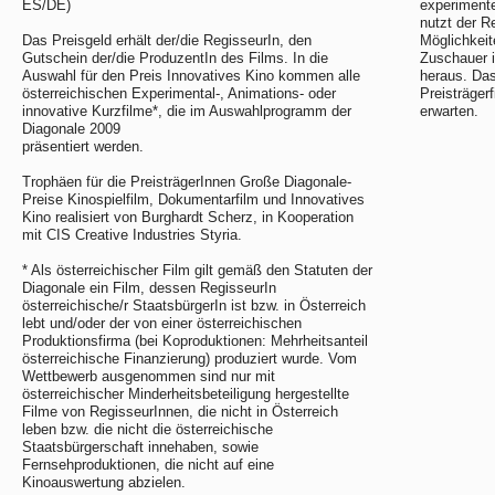
ES/DE)
experiment
nutzt der R
Das Preisgeld erhält der/die RegisseurIn, den
Möglichkeit
Gutschein der/die ProduzentIn des Films. In die
Zuschauer 
Auswahl für den Preis Innovatives Kino kommen alle
heraus. Das
österreichischen Experimental-, Animations- oder
Preisträger
innovative Kurzfilme*, die im Auswahlprogramm der
erwarten.
Diagonale 2009
präsentiert werden.
Trophäen für die PreisträgerInnen Große Diagonale-
Preise Kinospielfilm, Dokumentarfilm und Innovatives
Kino realisiert von Burghardt Scherz, in Kooperation
mit CIS Creative Industries Styria.
* Als österreichischer Film gilt gemäß den Statuten der
Diagonale ein Film, dessen RegisseurIn
österreichische/r StaatsbürgerIn ist bzw. in Österreich
lebt und/oder der von einer österreichischen
Produktionsfirma (bei Koproduktionen: Mehrheitsanteil
österreichische Finanzierung) produziert wurde. Vom
Wettbewerb ausgenommen sind nur mit
österreichischer Minderheitsbeteiligung hergestellte
Filme von RegisseurInnen, die nicht in Österreich
leben bzw. die nicht die österreichische
Staatsbürgerschaft innehaben, sowie
Fernsehproduktionen, die nicht auf eine
Kinoauswertung abzielen.