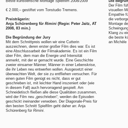
Beste künstlerische Montage Spielfilm 2008/2009
Die Begrün
Der Film fü
€ 2.000,– gestiftet vom Tonstudio Tremens.
visuellen M
Empathie fü
Preisträgerin:
die verborg
Anja Schürenberg für
Rimini
(Regie: Peter Jaitz, AT
Montage den
2008, 83 min.)
Schwingung
Klang zu ei
Die Begründung der Jury
die beste k
Mit dem Schnittpreis wollen wir eine Cutterin
an Michèle 
auszeichnen, deren erster großer Film dies war. Es ist
eine Abschlussarbeit der Filmakademie. Es ist ein Film
über Film, dem man die Energie und Intensität
anmerkt, mit der er gemacht wurde. Eine Geschichte
zweier einsamer Männer; Männer in einer Lebenskrise,
die ihr Leben neu entwerfen wollen. Ausgesetzt einer
überwachten Welt, der sie zu entfliehen versuchen. Für
einen guten Film genügt es nicht, dass er gut
geschrieben ist, mit leichter Hand inszeniert oder (wie
in diesem Fall) auch hervorragend gespielt. Am
Schneidetisch fließen alle diese Qualitäten zusammen,
wird der Film neu „geschrieben“; werden die Episoden
geschickt ineinander verwoben. Der Diagonale-Preis für
den besten Schnitt Spielfilm geht daher an: Anja
Schürenberg für
Rimini
.