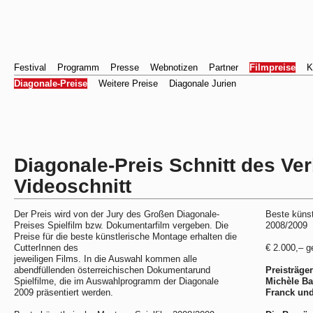
Festival
Programm
Presse
Webnotizen
Partner
Filmpreise
K
Diagonale-Preise
Weitere Preise
Diagonale Jurien
Diagonale-Preis Schnitt des Ve
Videoschnitt
Der Preis wird von der Jury des Großen Diagonale-
Beste küns
Preises Spielfilm bzw. Dokumentarfilm vergeben. Die
2008/2009
Preise für die beste künstlerische Montage erhalten die
CutterInnen des
€ 2.000,– g
jeweiligen Films. In die Auswahl kommen alle
abendfüllenden österreichischen Dokumentarund
Preisträger
Spielfilme, die im Auswahlprogramm der Diagonale
Michèle Ba
2009 präsentiert werden.
Franck und