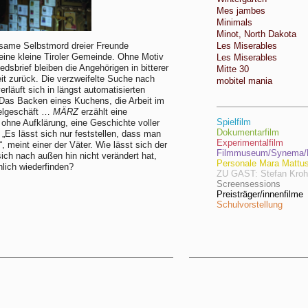
Mes jambes
Minimals
Minot, North Dakota
same Selbstmord dreier Freunde
Les Miserables
 eine kleine Tiroler Gemeinde. Ohne Motiv
Les Miserables
edsbrief bleiben die Angehörigen in bitterer
Mitte 30
t zurück. Die verzweifelte Suche nach
mobitel mania
erläuft sich in längst automatisierten
Das Backen eines Kuchens, die Arbeit im
elgeschäft …
MÄRZ
erzählt eine
Spielfilm
ohne Aufklärung, eine Geschichte voller
Dokumentarfilm
. „Es lässt sich nur feststellen, dass man
Experimentalfilm
, meint einer der Väter. Wie lässt sich der
Filmmuseum/Synema/F
 sich nach außen hin nicht verändert hat,
Personale Mara Mattu
hlich wiederfinden?
ZU GAST: Stefan Kro
Screensessions
Preisträger/innenfilme
Schulvorstellung