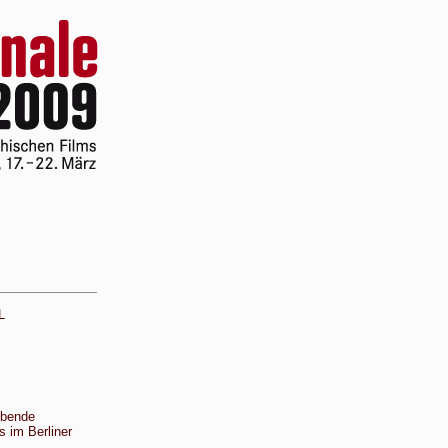
L
ebende
s im Berliner