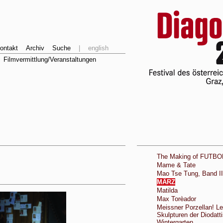
ontakt
Archiv
Suche
|
english
Filmvermittlung/Veranstaltungen
The Making of FUTBO
Mame & Tate
Mao Tse Tung, Band II
MÄRZ
Matilda
Max Torèador
Meissner Porzellan! L
Skulpturen der Diodatti
Wintergarten