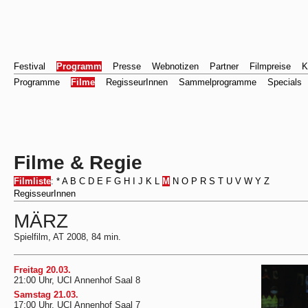
Festival
Programm
Presse
Webnotizen
Partner
Filmpreise
K
Programme
Filme
RegisseurInnen
Sammelprogramme
Specials
Filme & Regie
Filmliste
:
*
A
B
C
D
E
F
G
H
I
J
K
L
M
N
O
P
R
S
T
U
V
W
Y
Z
RegisseurInnen
MÄRZ
Spielfilm, AT 2008, 84 min.
Freitag 20.03.
21:00 Uhr, UCI Annenhof Saal 8
Samstag 21.03.
17:00 Uhr, UCI Annenhof Saal 7