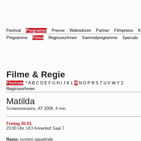
Festival
Programm
Presse
Webnotizen
Partner
Filmpreise
K
Programme
Filme
RegisseurInnen
Sammelprogramme
Specials
Filme & Regie
Filmliste
:
*
A
B
C
D
E
F
G
H
I
J
K
L
M
N
O
P
R
S
T
U
V
W
Y
Z
RegisseurInnen
Matilda
Screensessions, AT 2008, 4 min.
Freitag 20.03.
23:00 Uhr, UCI Annenhof Saal 7
Regie:
system jaquelinde