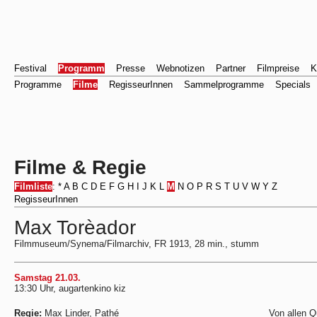
Festival
Programm
Presse
Webnotizen
Partner
Filmpreise
K
Programme
Filme
RegisseurInnen
Sammelprogramme
Specials
Filme & Regie
Filmliste
:
*
A
B
C
D
E
F
G
H
I
J
K
L
M
N
O
P
R
S
T
U
V
W
Y
Z
RegisseurInnen
Max Torèador
Filmmuseum/Synema/Filmarchiv, FR 1913, 28 min., stumm
Samstag 21.03.
13:30 Uhr, augartenkino kiz
Regie:
Max Linder, Pathé
Von allen Q