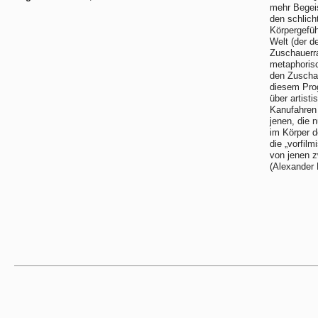
mehr Begeis
den schlich
Körpergefü
Welt (der d
Zuschauerra
metaphorisc
den Zuschau
diesem Prog
über artist
Kanufahren 
jenen, die
im Körper d
die „vorfil
von jenen z
(Alexander 