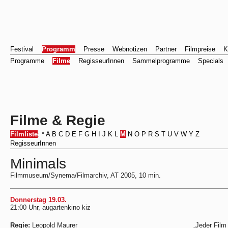
Festival
Programm
Presse
Webnotizen
Partner
Filmpreise
K
Programme
Filme
RegisseurInnen
Sammelprogramme
Specials
Filme & Regie
Filmliste
:
*
A
B
C
D
E
F
G
H
I
J
K
L
M
N
O
P
R
S
T
U
V
W
Y
Z
RegisseurInnen
Minimals
Filmmuseum/Synema/Filmarchiv, AT 2005, 10 min.
Donnerstag 19.03.
21:00 Uhr, augartenkino kiz
Regie:
Leopold Maurer
„Jeder Film 