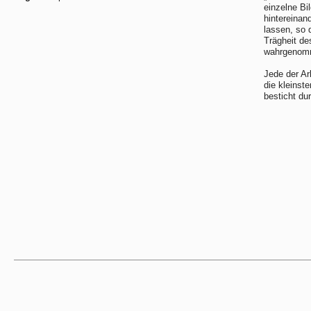
einzelne Bi
hintereinan
lassen, so 
Trägheit de
wahrgenomme
Jede der Ar
die kleinst
besticht du