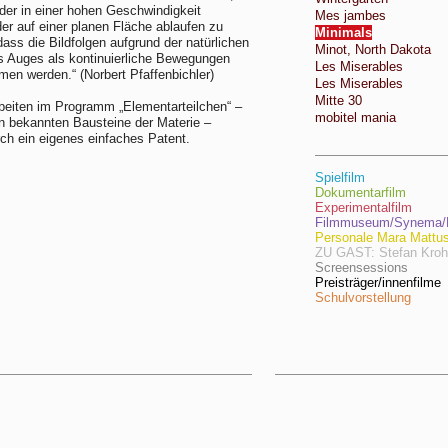
lder in einer hohen Geschwindigkeit
Mes jambes
der auf einer planen Fläche ablaufen zu
Minimals
dass die Bildfolgen aufgrund der natürlichen
Minot, North Dakota
s Auges als kontinuierliche Bewegungen
Les Miserables
n werden.“ (Norbert Pfaffenbichler)
Les Miserables
Mitte 30
beiten im Programm „Elementarteilchen“ –
mobitel mania
en bekannten Bausteine der Materie –
rch ein eigenes einfaches Patent.
Spielfilm
Dokumentarfilm
Experimentalfilm
Filmmuseum/Synema/F
Personale Mara Mattu
ZU GAST: Stefan Kro
Screensessions
Preisträger/innenfilme
Schulvorstellung