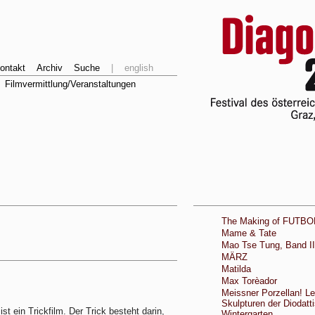
ontakt
Archiv
Suche
|
english
Filmvermittlung/Veranstaltungen
The Making of FUTBO
Mame & Tate
Mao Tse Tung, Band II
MÄRZ
Matilda
Max Torèador
Meissner Porzellan! L
Skulpturen der Diodatti
ist ein Trickfilm. Der Trick besteht darin,
Wintergarten