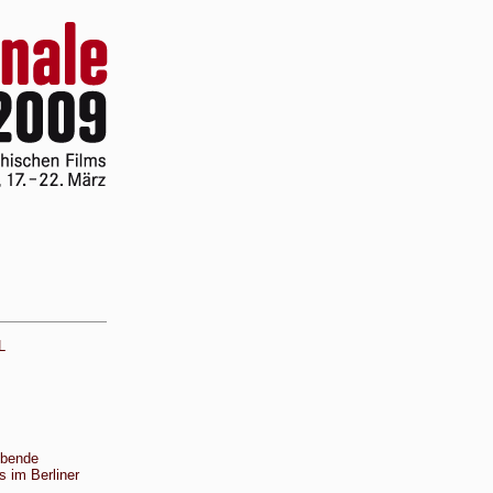
L
ebende
s im Berliner