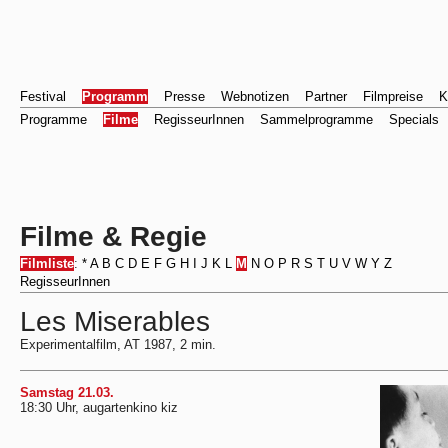
Festival
Programm
Presse
Webnotizen
Partner
Filmpreise
K
Programme
Filme
RegisseurInnen
Sammelprogramme
Specials
Filme & Regie
Filmliste
:
*
A
B
C
D
E
F
G
H
I
J
K
L
M
N
O
P
R
S
T
U
V
W
Y
Z
RegisseurInnen
Les Miserables
Experimentalfilm, AT 1987, 2 min.
Samstag 21.03.
18:30 Uhr, augartenkino kiz