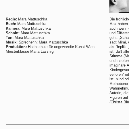
Regie:
Mara Mattuschka
Die fröhlic
Buch:
Mara Mattuschka
Max haben e
Kamera:
Mara Mattuschka
auch wenn 
Schnitt:
Mara Mattuschka
und Differe
Ton:
Mara Mattuschka
geht: „Scha
Musik:
Sprecherin: Mara Mattuschka
sagt Mimi, 
Produktion:
Hochschule für angewandte Kunst Wien,
als Replik: 
Meisterklasse Maria Lassnig
ist, daß al
Stimme (Ma
und insofer
imaginäre Ä
Kindergesa
verloren“ o
ist, blind o
Metaebene 
Wahrnehmun
Autorin, di
Figuren auf
(Christa Bl