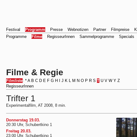
Festival
Programm
Presse
Webnotizen
Partner
Filmpreise
K
Programme
Filme
RegisseurInnen
Sammelprogramme
Specials
Filme & Regie
Filmliste
:
*
A
B
C
D
E
F
G
H
I
J
K
L
M
N
O
P
R
S
T
U
V
W
Y
Z
RegisseurInnen
Trifter 1
Experimentalfilm, AT 2008, 8 min.
Donnerstag 19.03.
20:30 Uhr, Schubertkino 1
Freitag 20.03.
23:00 Uhr, Schubertkino 1