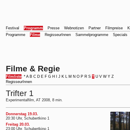
Festival
Programm
Presse
Webnotizen
Partner
Filmpreise
K
Programme
Filme
RegisseurInnen
Sammelprogramme
Specials
Filme & Regie
Filmliste
:
*
A
B
C
D
E
F
G
H
I
J
K
L
M
N
O
P
R
S
T
U
V
W
Y
Z
RegisseurInnen
Trifter 1
Experimentalfilm, AT 2008, 8 min.
Donnerstag 19.03.
20:30 Uhr, Schubertkino 1
Freitag 20.03.
23:00 Uhr, Schubertkino 1