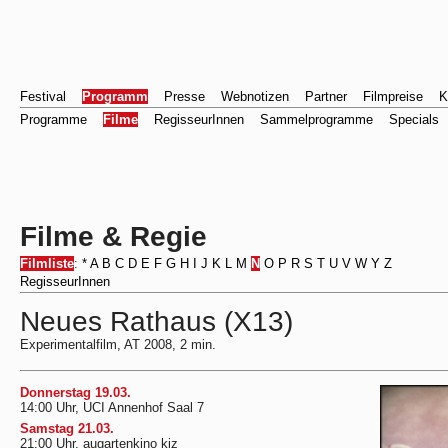
Festival
Programm
Presse
Webnotizen
Partner
Filmpreise
K
Programme
Filme
RegisseurInnen
Sammelprogramme
Specials
Filme & Regie
Filmliste
:
*
A
B
C
D
E
F
G
H
I
J
K
L
M
N
O
P
R
S
T
U
V
W
Y
Z
RegisseurInnen
Neues Rathaus (X13)
Experimentalfilm, AT 2008, 2 min.
Donnerstag 19.03.
14:00 Uhr, UCI Annenhof Saal 7
Samstag 21.03.
21:00 Uhr, augartenkino kiz