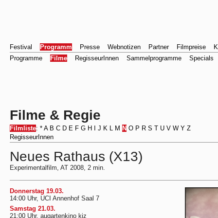
Festival
Programm
Presse
Webnotizen
Partner
Filmpreise
K
Programme
Filme
RegisseurInnen
Sammelprogramme
Specials
Filme & Regie
Filmliste
:
*
A
B
C
D
E
F
G
H
I
J
K
L
M
N
O
P
R
S
T
U
V
W
Y
Z
RegisseurInnen
Neues Rathaus (X13)
Experimentalfilm, AT 2008, 2 min.
Donnerstag 19.03.
14:00 Uhr, UCI Annenhof Saal 7
Samstag 21.03.
21:00 Uhr, augartenkino kiz