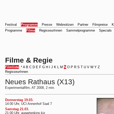
Festival
Programm
Presse
Webnotizen
Partner
Filmpreise
K
Programme
Filme
RegisseurInnen
Sammelprogramme
Specials
Filme & Regie
Filmliste
:
*
A
B
C
D
E
F
G
H
I
J
K
L
M
N
O
P
R
S
T
U
V
W
Y
Z
RegisseurInnen
Neues Rathaus (X13)
Experimentalfilm, AT 2008, 2 min.
Donnerstag 19.03.
14:00 Uhr, UCI Annenhof Saal 7
Samstag 21.03.
21:00 Uhr, augartenkino kiz