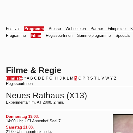
Festival
Programm
Presse
Webnotizen
Partner
Filmpreise
K
Programme
Filme
RegisseurInnen
Sammelprogramme
Specials
Filme & Regie
Filmliste
:
*
A
B
C
D
E
F
G
H
I
J
K
L
M
N
O
P
R
S
T
U
V
W
Y
Z
RegisseurInnen
Neues Rathaus (X13)
Experimentalfilm, AT 2008, 2 min.
Donnerstag 19.03.
14:00 Uhr, UCI Annenhof Saal 7
Samstag 21.03.
21:00 Uhr, augartenkino kiz