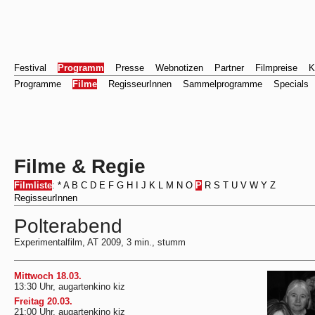
Festival
Programm
Presse
Webnotizen
Partner
Filmpreise
K
Programme
Filme
RegisseurInnen
Sammelprogramme
Specials
Filme & Regie
Filmliste
:
*
A
B
C
D
E
F
G
H
I
J
K
L
M
N
O
P
R
S
T
U
V
W
Y
Z
RegisseurInnen
Polterabend
Experimentalfilm, AT 2009, 3 min., stumm
Mittwoch 18.03.
13:30 Uhr, augartenkino kiz
Freitag 20.03.
21:00 Uhr, augartenkino kiz