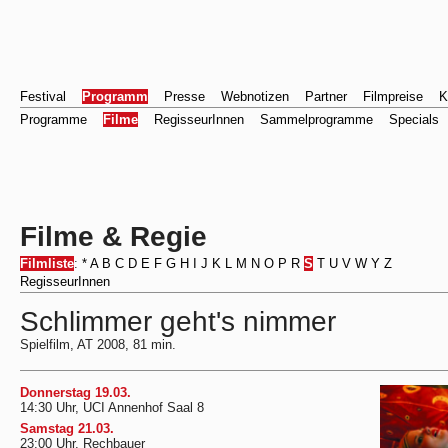
Festival
Programm
Presse
Webnotizen
Partner
Filmpreise
K
Programme
Filme
RegisseurInnen
Sammelprogramme
Specials
Filme & Regie
Filmliste
:
*
A
B
C
D
E
F
G
H
I
J
K
L
M
N
O
P
R
S
T
U
V
W
Y
Z
RegisseurInnen
Schlimmer geht's nimmer
Spielfilm, AT 2008, 81 min.
Donnerstag 19.03.
14:30 Uhr, UCI Annenhof Saal 8
Samstag 21.03.
23:00 Uhr, Rechbauer