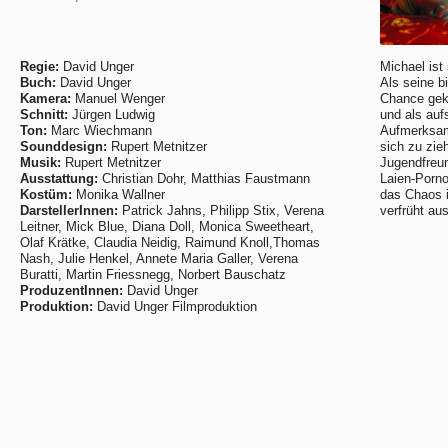
Regie:
David Unger
Michael ist
Buch:
David Unger
Als seine bi
Kamera:
Manuel Wenger
Chance gek
Schnitt:
Jürgen Ludwig
und als auf
Ton:
Marc Wiechmann
Aufmerksamk
Sounddesign:
Rupert Metnitzer
sich zu zie
Musik:
Rupert Metnitzer
Jugendfreu
Ausstattung:
Christian Dohr, Matthias Faustmann
Laien-Porno
Kostüm:
Monika Wallner
das Chaos i
DarstellerInnen:
Patrick Jahns, Philipp Stix, Verena
verfrüht au
Leitner, Mick Blue, Diana Doll, Monica Sweetheart,
Olaf Krätke, Claudia Neidig, Raimund Knoll,Thomas
Nash, Julie Henkel, Annete Maria Galler, Verena
Buratti, Martin Friessnegg, Norbert Bauschatz
ProduzentInnen:
David Unger
Produktion:
David Unger Filmproduktion