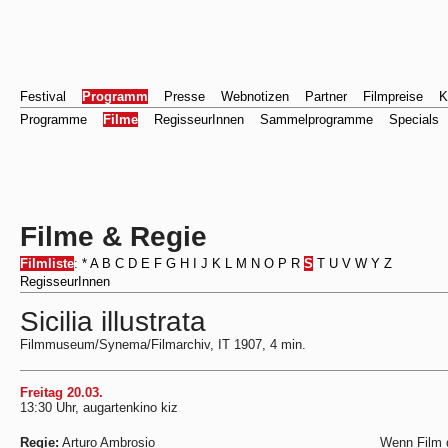
Festival
Programm
Presse
Webnotizen
Partner
Filmpreise
K
Programme
Filme
RegisseurInnen
Sammelprogramme
Specials
Filme & Regie
Filmliste
:
*
A
B
C
D
E
F
G
H
I
J
K
L
M
N
O
P
R
S
T
U
V
W
Y
Z
RegisseurInnen
Sicilia illustrata
Filmmuseum/Synema/Filmarchiv, IT 1907, 4 min.
Freitag 20.03.
13:30 Uhr, augartenkino kiz
Regie:
Arturo Ambrosio
Wenn Film d