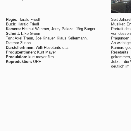
Regie:
Harald Friedl
Seit Jahrze
Buch:
Harald Friedl
Musiker, Ent
Kamera:
Helmut Wimmer, Jerzy Palazc, Jörg Burger
Portrait de
Schnitt:
Elke Groen
von dessen 
Ton:
Axel Traun, Joe Knauer, Klaus Kellermann,
Prägungen s
Dietmar Zuson
An wichtige
DarstellerInnen:
Willi Resetarits u.a.
Karriere ge
ProduzentInnen:
Kurt Mayer
Resetarits. 
Produktion:
kurt mayer film
gekommen, r
Koproduktion:
ORF
Jetzt – die
deutlich im