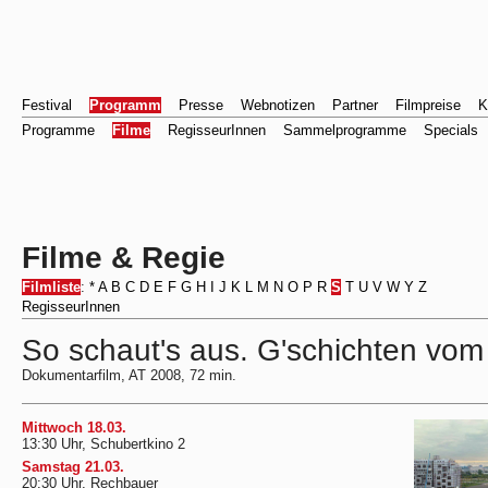
Festival
Programm
Presse
Webnotizen
Partner
Filmpreise
K
Programme
Filme
RegisseurInnen
Sammelprogramme
Specials
Filme & Regie
Filmliste
:
*
A
B
C
D
E
F
G
H
I
J
K
L
M
N
O
P
R
S
T
U
V
W
Y
Z
RegisseurInnen
So schaut's aus. G'schichten vom 
Dokumentarfilm, AT 2008, 72 min.
Mittwoch 18.03.
13:30 Uhr, Schubertkino 2
Samstag 21.03.
20:30 Uhr, Rechbauer