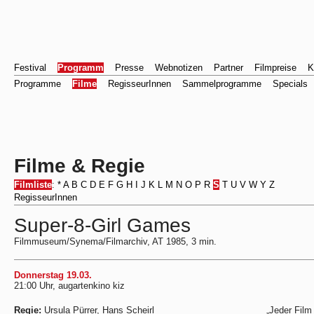
Festival
Programm
Presse
Webnotizen
Partner
Filmpreise
K
Programme
Filme
RegisseurInnen
Sammelprogramme
Specials
Filme & Regie
Filmliste
:
*
A
B
C
D
E
F
G
H
I
J
K
L
M
N
O
P
R
S
T
U
V
W
Y
Z
RegisseurInnen
Super-8-Girl Games
Filmmuseum/Synema/Filmarchiv, AT 1985, 3 min.
Donnerstag 19.03.
21:00 Uhr, augartenkino kiz
Regie:
Ursula Pürrer, Hans Scheirl
„Jeder Film 