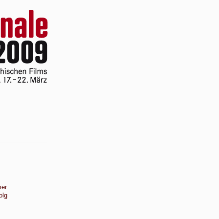
mer
olg