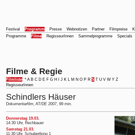
Festival
Programm
Presse
Webnotizen
Partner
Filmpreise
K
Programme
Filme
RegisseurInnen
Sammelprogramme
Specials
Filme & Regie
Filmliste
:
*
A
B
C
D
E
F
G
H
I
J
K
L
M
N
O
P
R
S
T
U
V
W
Y
Z
RegisseurInnen
Schindlers Häuser
Dokumentarfilm, AT/DE 2007, 99 min.
Donnerstag 19.03.
14:30 Uhr, Rechbauer
Samstag 21.03.
11:30 Uhr, Schubertkino 1