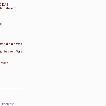
D DAS
ftstellerin
ts
ter, die die Welt
ichten vom Willi
ectrica
ilmarchiv