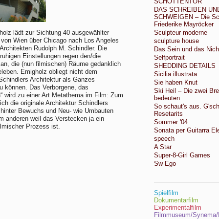
SCHOTTENTOR
DAS SCHREIBEN UN
SCHWEIGEN – Die Schri
Friederike Mayröcker
olz lädt zur Sichtung 40 ausgewählter
Sculpteur moderne
 von Wien über Chicago nach Los Angeles
sculpture house
 Architekten Rudolph M. Schindler. Die
Das Sein und das Nich
 ruhigen Einstellungen regen den/die
Selfportrait
 an, die (nun filmischen) Räume gedanklich
SHEDDING DETAILS
eleben. Emigholz obliegt nicht dem
Sicilia illustrata
 Schindlers Architektur als Ganzes
Sie haben Knut
zu können. Das Verborgene, das
Ski Heil – Die zwei Bret
“ wird zu einer Art Metathema im Film: Zum
bedeuten
ich die originale Architektur Schindlers
So schaut's aus. G'sch
e hinter Bewuchs und Neu- wie Umbauten
Resetarits
um anderen weil das Verstecken ja ein
Sommer '04
lmischer Prozess ist.
Sonata per Guitarra El
speech
A Star
Super-8-Girl Games
Sw-Ego
Spielfilm
Dokumentarfilm
Experimentalfilm
Filmmuseum/Synema/F