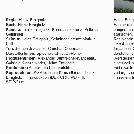
Regie:
Heinz Emigholz
Heinz Emigh
Buch:
Heinz Emigholz
Häuser des
Kamera:
Heinz Emigholz, Kameraassistenz: Volkmar
emigrierten
Geiblinger
statischen,
Schnitt:
Heinz Emigholz, Schnittassistenz: Markus
RezipientIn
Ruff
selbst zu b
Ton:
Jochen Jezussek, Christian Obermaier
Irrglauben,
DarstellerInnen:
Sprecher: Christian Reiner
darstellen 
ProduzentInnen:
Alexander Dumreicher-Ivanceanu,
„Verstecken
Gabriele Kranzelbinder, Heinz Emigholz
einen weil s
Produktion:
Amour Fou Filmproduktion
mittlerweil
Koproduktion:
KGP Gabriele Kranzelbinder, Heinz
verbirgt, z
Emigholz Filmproduktion (DE), ORF, WDR III,
immanent fi
WDR/3sat