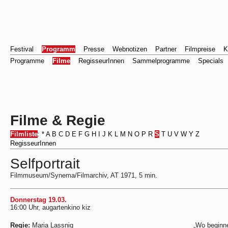
Festival
Programm
Presse
Webnotizen
Partner
Filmpreise
K
Programme
Filme
RegisseurInnen
Sammelprogramme
Specials
Filme & Regie
Filmliste
:
*
A
B
C
D
E
F
G
H
I
J
K
L
M
N
O
P
R
S
T
U
V
W
Y
Z
RegisseurInnen
Selfportrait
Filmmuseum/Synema/Filmarchiv, AT 1971, 5 min.
Donnerstag 19.03.
16:00 Uhr, augartenkino kiz
Regie:
Maria Lassnig
„Wo beginn