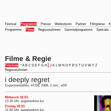
Festival
Programm
Presse
Webnotizen
Partner
Filmpreise
K
Programme
Filme
RegisseurInnen
Sammelprogramme
Specials
Filme & Regie
Filmliste
:
*
A
B
C
D
E
F
G
H
I
J
K
L
M
N
O
P
R
S
T
U
V
W
Y
Z
RegisseurInnen
i deeply regret
Experimentalfilm, AT/DE 2008, 2 min., eOF
Mittwoch 18.03.
13:30 Uhr, augartenkino kiz
Freitag 20.03.
21:00 Uhr, augartenkino kiz