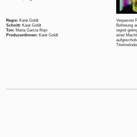
Regie:
Karø Goldt
Verpasste 
Schnitt:
Karø Goldt
Befreiung au
Ton:
Maria Garcia Rojo
regret
gelin
ProduzentInnen:
Karø Goldt
einer Macht
aufgeschob
Titelmelod