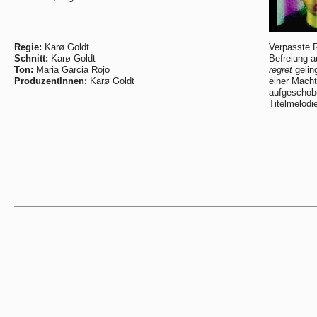
Regie:
Karø Goldt
Verpasste 
Schnitt:
Karø Goldt
Befreiung au
Ton:
Maria Garcia Rojo
regret
gelin
ProduzentInnen:
Karø Goldt
einer Macht
aufgeschob
Titelmelod