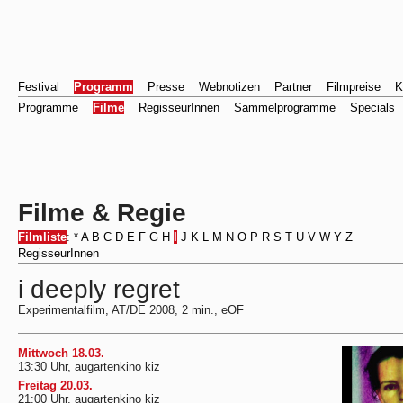
Festival
Programm
Presse
Webnotizen
Partner
Filmpreise
K
Programme
Filme
RegisseurInnen
Sammelprogramme
Specials
Filme & Regie
Filmliste
:
*
A
B
C
D
E
F
G
H
I
J
K
L
M
N
O
P
R
S
T
U
V
W
Y
Z
RegisseurInnen
i deeply regret
Experimentalfilm, AT/DE 2008, 2 min., eOF
Mittwoch 18.03.
13:30 Uhr, augartenkino kiz
Freitag 20.03.
21:00 Uhr, augartenkino kiz