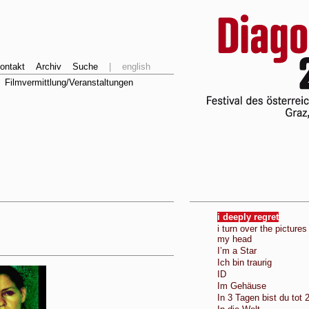
ontakt
Archiv
Suche
|
english
Filmvermittlung/Veranstaltungen
i deeply regret
i turn over the pictures
my head
I’m a Star
Ich bin traurig
ID
Im Gehäuse
In 3 Tagen bist du tot 