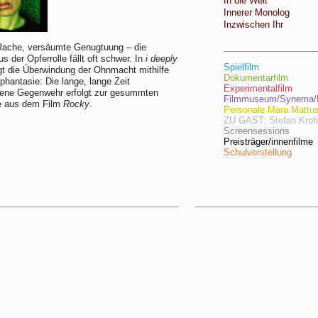
In die Welt
Innerer Monolog
Inzwischen Ihr
Rache, versäumte Genugtuung – die
s der Opferrolle fällt oft schwer. In
i deeply
Spielfilm
gt die Überwindung der Ohnmacht mithilfe
Dokumentarfilm
phantasie: Die lange, lange Zeit
Experimentalfilm
ene Gegenwehr erfolgt zur gesummten
Filmmuseum/Synema/F
ie aus dem Film
Rocky
.
Personale Mara Mattu
ZU GAST: Stefan Kro
Screensessions
Preisträger/innenfilme
Schulvorstellung