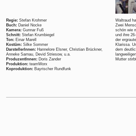
Regie:
Stefan Krohmer
Waltraud ha
Buch:
Daniel Nocke
Zwei Mensch
Kamera:
Gunnar Fuß
schön wie 
Schnitt:
Stefan Krumbiegel
und ihre 26-
Ton:
Einar Marell
der ergraut
Kostüm:
Silke Sommer
Klarissa. U
DarstellerInnen:
Hannelore Elsner, Christian Brückner,
dem deutlic
Anneke Sarnau, Devid Striesow, u.a.
langweilige
ProduzentInnen:
Doris Zander
Mutter stirbt
Produktion:
teamWorx
Koproduktion:
Bayrischer Rundfunk