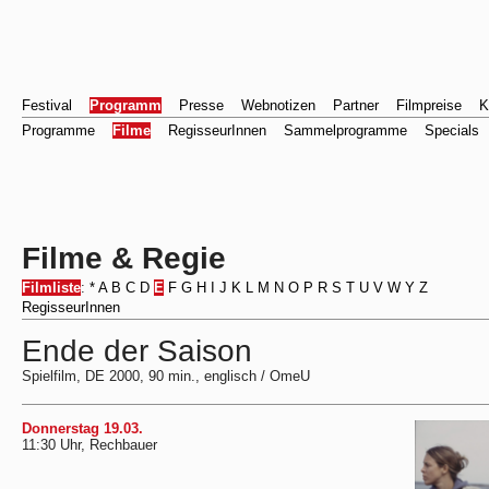
Festival
Programm
Presse
Webnotizen
Partner
Filmpreise
K
Programme
Filme
RegisseurInnen
Sammelprogramme
Specials
Filme & Regie
Filmliste
:
*
A
B
C
D
E
F
G
H
I
J
K
L
M
N
O
P
R
S
T
U
V
W
Y
Z
RegisseurInnen
Ende der Saison
Spielfilm, DE 2000, 90 min., englisch / OmeU
Donnerstag 19.03.
11:30 Uhr, Rechbauer