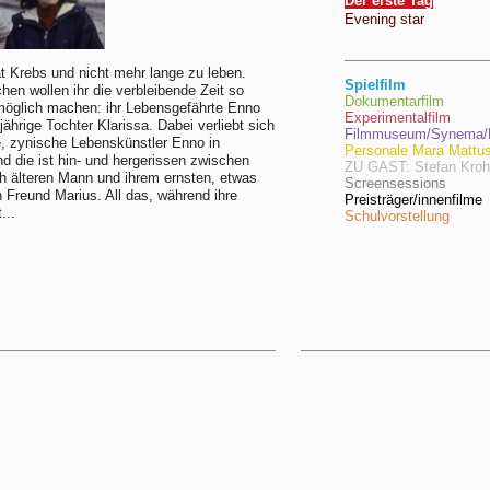
Der erste Tag
Evening star
t Krebs und nicht mehr lange zu leben.
Spielfilm
en wollen ihr die verbleibende Zeit so
Dokumentarfilm
möglich machen: ihr Lebensgefährte Enno
Experimentalfilm
jährige Tochter Klarissa. Dabei verliebt sich
Filmmuseum/Synema/F
e, zynische Lebenskünstler Enno in
Personale Mara Mattu
nd die ist hin- und hergerissen zwischen
ZU GAST: Stefan Kro
h älteren Mann und ihrem ernsten, etwas
Screensessions
n Freund Marius. All das, während ihre
Preisträger/innenfilme
...
Schulvorstellung