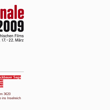
ackbauer Saga
eit
eit
 um 3€20
 ins Inselreich