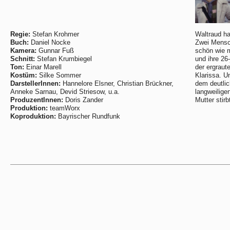
Regie:
Stefan Krohmer
Waltraud ha
Buch:
Daniel Nocke
Zwei Mensch
Kamera:
Gunnar Fuß
schön wie 
Schnitt:
Stefan Krumbiegel
und ihre 26-
Ton:
Einar Marell
der ergraut
Kostüm:
Silke Sommer
Klarissa. U
DarstellerInnen:
Hannelore Elsner, Christian Brückner,
dem deutlic
Anneke Sarnau, Devid Striesow, u.a.
langweilige
ProduzentInnen:
Doris Zander
Mutter stirbt
Produktion:
teamWorx
Koproduktion:
Bayrischer Rundfunk