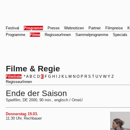
Festival
Programm
Presse
Webnotizen
Partner
Filmpreise
K
Programme
Filme
RegisseurInnen
Sammelprogramme
Specials
Filme & Regie
Filmliste
:
*
A
B
C
D
E
F
G
H
I
J
K
L
M
N
O
P
R
S
T
U
V
W
Y
Z
RegisseurInnen
Ende der Saison
Spielfilm, DE 2000, 90 min., englisch / OmeU
Donnerstag 19.03.
11:30 Uhr, Rechbauer