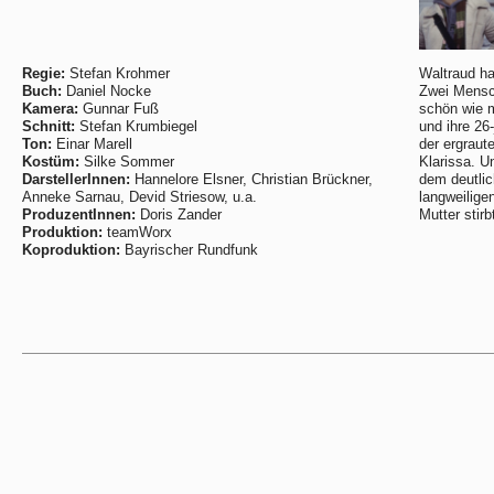
Regie:
Stefan Krohmer
Waltraud ha
Buch:
Daniel Nocke
Zwei Mensch
Kamera:
Gunnar Fuß
schön wie 
Schnitt:
Stefan Krumbiegel
und ihre 26-
Ton:
Einar Marell
der ergraut
Kostüm:
Silke Sommer
Klarissa. U
DarstellerInnen:
Hannelore Elsner, Christian Brückner,
dem deutlic
Anneke Sarnau, Devid Striesow, u.a.
langweilige
ProduzentInnen:
Doris Zander
Mutter stirbt
Produktion:
teamWorx
Koproduktion:
Bayrischer Rundfunk