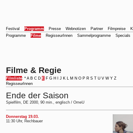
Festival
Programm
Presse
Webnotizen
Partner
Filmpreise
K
Programme
Filme
RegisseurInnen
Sammelprogramme
Specials
Filme & Regie
Filmliste
:
*
A
B
C
D
E
F
G
H
I
J
K
L
M
N
O
P
R
S
T
U
V
W
Y
Z
RegisseurInnen
Ende der Saison
Spielfilm, DE 2000, 90 min., englisch / OmeU
Donnerstag 19.03.
11:30 Uhr, Rechbauer