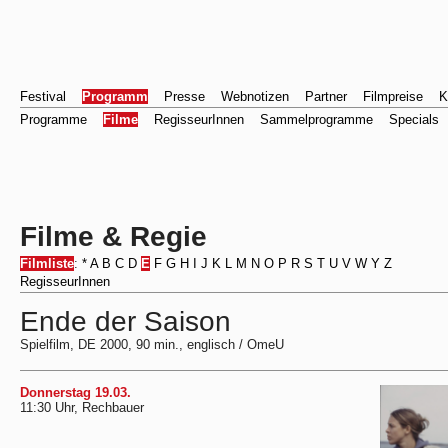
Festival
Programm
Presse
Webnotizen
Partner
Filmpreise
K
Programme
Filme
RegisseurInnen
Sammelprogramme
Specials
Filme & Regie
Filmliste
:
*
A
B
C
D
E
F
G
H
I
J
K
L
M
N
O
P
R
S
T
U
V
W
Y
Z
RegisseurInnen
Ende der Saison
Spielfilm, DE 2000, 90 min., englisch / OmeU
Donnerstag 19.03.
11:30 Uhr, Rechbauer