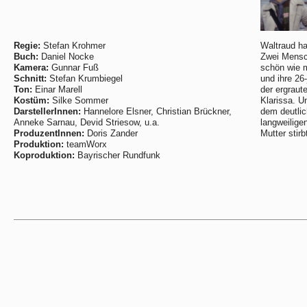
Regie:
Stefan Krohmer
Waltraud ha
Buch:
Daniel Nocke
Zwei Mensch
Kamera:
Gunnar Fuß
schön wie 
Schnitt:
Stefan Krumbiegel
und ihre 26-
Ton:
Einar Marell
der ergraut
Kostüm:
Silke Sommer
Klarissa. U
DarstellerInnen:
Hannelore Elsner, Christian Brückner,
dem deutlic
Anneke Sarnau, Devid Striesow, u.a.
langweilige
ProduzentInnen:
Doris Zander
Mutter stirbt
Produktion:
teamWorx
Koproduktion:
Bayrischer Rundfunk