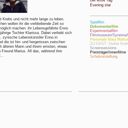
Der erste Tag
Evening star
t Krebs und nicht mehr lange zu leben.
Spielfilm
en wollen ihr die verbleibende Zeit so
Dokumentarfilm
möglich machen: ihr Lebensgefährte Enno
Experimentalfilm
jährige Tochter Klarissa. Dabei verliebt sich
Filmmuseum/Synema/F
e, zynische Lebenskünstler Enno in
Personale Mara Mattu
nd die ist hin- und hergerissen zwischen
ZU GAST: Stefan Kro
h älteren Mann und ihrem ernsten, etwas
Screensessions
n Freund Marius. All das, während ihre
Preisträger/innenfilme
...
Schulvorstellung