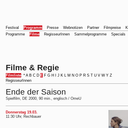
Festival
Programm
Presse
Webnotizen
Partner
Filmpreise
K
Programme
Filme
RegisseurInnen
Sammelprogramme
Specials
Filme & Regie
Filmliste
:
*
A
B
C
D
E
F
G
H
I
J
K
L
M
N
O
P
R
S
T
U
V
W
Y
Z
RegisseurInnen
Ende der Saison
Spielfilm, DE 2000, 90 min., englisch / OmeU
Donnerstag 19.03.
11:30 Uhr, Rechbauer