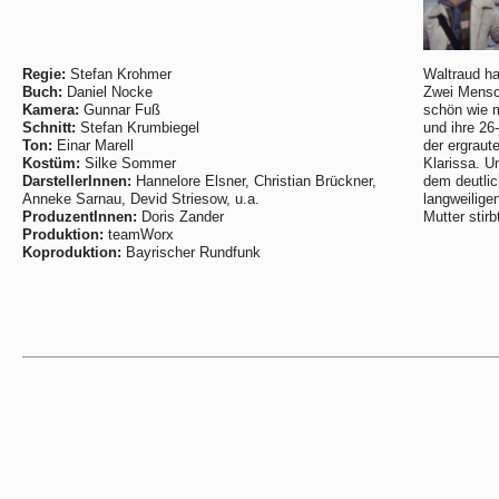
Regie:
Stefan Krohmer
Waltraud ha
Buch:
Daniel Nocke
Zwei Mensch
Kamera:
Gunnar Fuß
schön wie 
Schnitt:
Stefan Krumbiegel
und ihre 26-
Ton:
Einar Marell
der ergraut
Kostüm:
Silke Sommer
Klarissa. U
DarstellerInnen:
Hannelore Elsner, Christian Brückner,
dem deutlic
Anneke Sarnau, Devid Striesow, u.a.
langweilige
ProduzentInnen:
Doris Zander
Mutter stirbt
Produktion:
teamWorx
Koproduktion:
Bayrischer Rundfunk