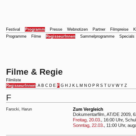
Festival
Programm
Presse
Webnotizen
Partner
Filmpreise
K
Programme
Filme
RegisseurInnen
Sammelprogramme
Specials
Filme & Regie
Filmliste
RegisseurInnen
:
A
B
C
D
E
F
G
H
J
K
L
M
N
O
P
R
S
T
U
V
W
Y
Z
F
Farocki, Harun
Zum Vergleich
Dokumentarfilm, AT/DE 2009, 
Freitag, 20.03.
, 16:00 Uhr, Schu
Sonntag, 22.03.
, 11:00 Uhr, aug