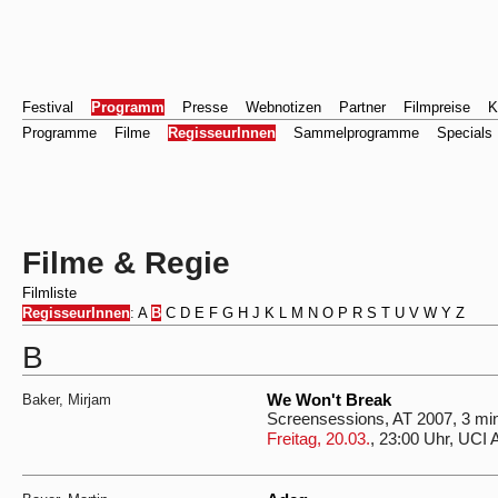
Festival
Programm
Presse
Webnotizen
Partner
Filmpreise
K
Programme
Filme
RegisseurInnen
Sammelprogramme
Specials
Filme & Regie
Filmliste
RegisseurInnen
:
A
B
C
D
E
F
G
H
J
K
L
M
N
O
P
R
S
T
U
V
W
Y
Z
B
Baker, Mirjam
We Won't Break
Screensessions, AT 2007, 3 mi
Freitag, 20.03.
, 23:00 Uhr, UCI 