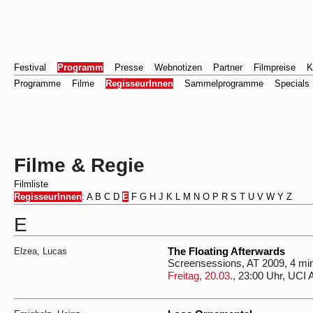
Festival
Programm
Presse
Webnotizen
Partner
Filmpreise
K
Programme
Filme
RegisseurInnen
Sammelprogramme
Specials
Filme & Regie
Filmliste
RegisseurInnen
:
A
B
C
D
E
F
G
H
J
K
L
M
N
O
P
R
S
T
U
V
W
Y
Z
E
Elzea, Lucas
The Floating Afterwards
Screensessions, AT 2009, 4 mi
Freitag, 20.03.
, 23:00 Uhr, UCI 