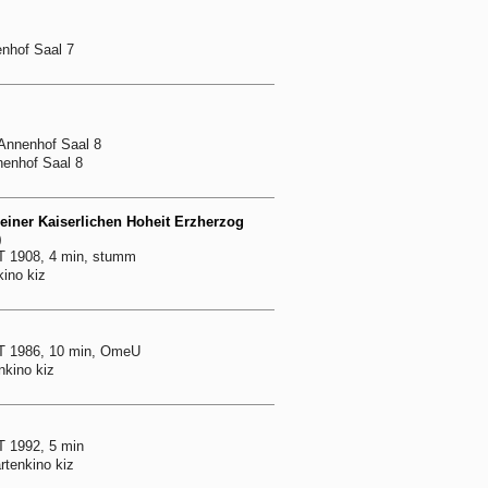
enhof Saal 7
 Annenhof Saal 8
nenhof Saal 8
iner Kaiserlichen Hoheit Erzherzog
)
T 1908, 4 min, stumm
kino kiz
T 1986, 10 min, OmeU
nkino kiz
 1992, 5 min
rtenkino kiz