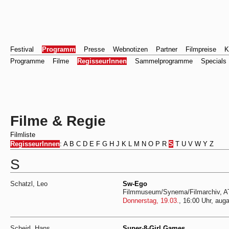
Festival
Programm
Presse
Webnotizen
Partner
Filmpreise
K
Programme
Filme
RegisseurInnen
Sammelprogramme
Specials
Filme & Regie
Filmliste
RegisseurInnen
:
A
B
C
D
E
F
G
H
J
K
L
M
N
O
P
R
S
T
U
V
W
Y
Z
S
Schatzl, Leo
Sw-Ego
Filmmuseum/Synema/Filmarchiv, AT
Donnerstag, 19.03.
, 16:00 Uhr, auga
Scheirl, Hans
Super-8-Girl Games