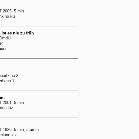
 2005, 5 min
nkino kiz
ist es nie zu früh
, OmdU
er
auer
ubertkino 2
rtkino 1
ent
 2001, 5 min
kino kiz
T 1926, 5 min, stumm
enkino kiz